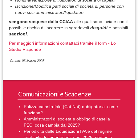
Nomina/Variazione di liquidatori di società di capitali
Iscrizione/Modifica patti sociali di società di persone con
nuovi soci amministratori/liquidatori
vengono sospese dalla CCIAA
alle quali sono inviate con il
possibile rischio di incorrere in sgradevoli
disguidi
e possibili
sanzioni
.
Per maggiori informazioni contattaci tramite il form - Lo
Studio Risponde
Creato: 03 Marzo 2025
Comunicazioni e Scadenze
Polizza catastrofale (Cat Nat) obbligatoria: come
funziona?
Amministratori di società e obbligo di casella
PEC: cosa cambia dal 2025?
Periodicità delle Liquidazioni IVA e del regime
contabile di appartenenza nel 2025: perché è