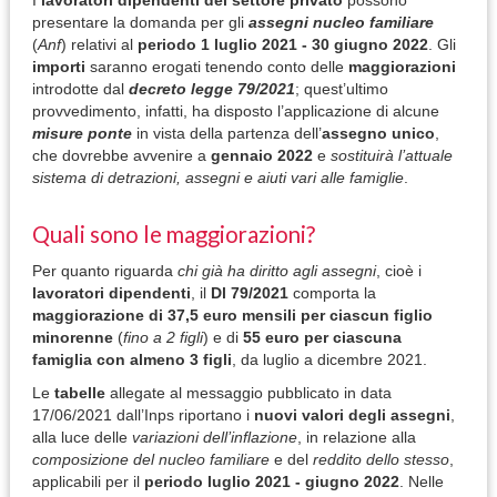
I
lavoratori dipendenti del settore privato
possono
presentare la domanda per gli
assegni nucleo familiare
(
Anf
) relativi al
periodo 1 luglio 2021 - 30 giugno 2022
. Gli
importi
saranno erogati tenendo conto delle
maggiorazioni
introdotte dal
decreto legge 79/2021
; quest’ultimo
provvedimento, infatti, ha disposto l’applicazione di alcune
misure
ponte
in vista della partenza dell’
assegno unico
,
che dovrebbe avvenire a
gennaio 2022
e
sostituirà l’attuale
sistema di detrazioni, assegni e aiuti vari alle famiglie
.
Quali sono le maggiorazioni?
Per quanto riguarda
chi già ha diritto agli assegni
, cioè i
lavoratori dipendenti
, il
Dl 79/2021
comporta la
maggiorazione di 37,5 euro mensili per ciascun figlio
minorenne
(
fino a 2 figli
) e di
55 euro
per
ciascuna
famiglia con almeno 3 figli
, da luglio a dicembre 2021.
Le
tabelle
allegate al messaggio pubblicato in data
17/06/2021 dall’Inps riportano i
nuovi valori degli assegni
,
alla luce delle
variazioni dell’inflazione
, in relazione alla
composizione del nucleo
familiare
e del
reddito dello stesso
,
applicabili per il
periodo luglio 2021 - giugno 2022
. Nelle