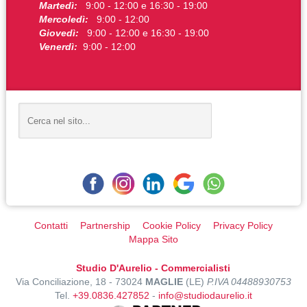
Martedì:
9:00 - 12:00 e 16:30 - 19:00
Mercoledì:
9:00 - 12:00
Giovedì:
9:00 - 12:00 e 16:30 - 19:00
Venerdì:
9:00 - 12:00
Contatti
Partnership
Cookie Policy
Privacy Policy
Mappa Sito
Studio D'Aurelio - Commercialisti
Via Conciliazione, 18 - 73024
MAGLIE
(LE)
P.IVA 04488930753
Tel.
+39.0836.427852
-
info@studiodaurelio.it