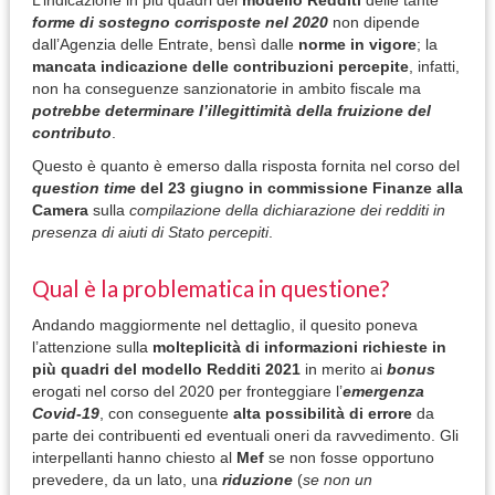
L’indicazione in più quadri del
modello Redditi
delle tante
forme di sostegno corrisposte nel 2020
non dipende
dall’Agenzia delle Entrate, bensì dalle
norme in vigore
; la
mancata indicazione delle contribuzioni percepite
, infatti,
non ha conseguenze sanzionatorie in ambito fiscale ma
potrebbe determinare l’illegittimità della fruizione del
contributo
.
Questo è quanto è emerso dalla risposta fornita nel corso del
question time
del 23 giugno in commissione Finanze alla
Camera
sulla
compilazione della dichiarazione dei redditi in
presenza di aiuti di Stato percepiti
.
Qual è la problematica in questione?
Andando maggiormente nel dettaglio, il quesito poneva
l’attenzione sulla
molteplicità di informazioni richieste in
più quadri del modello Redditi 2021
in merito ai
bonus
erogati nel corso del 2020 per fronteggiare l’
emergenza
Covid-19
, con conseguente
alta possibilità di errore
da
parte dei contribuenti ed eventuali oneri da ravvedimento. Gli
interpellanti hanno chiesto al
Mef
se non fosse opportuno
prevedere, da un lato, una
riduzione
(
se non un