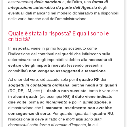
azzeramento
)
delle
sanzioni
e, dall’altro, una
forma di
integrazione automatica da parte
dell’Agenzia
degli
eventuali dati mancanti nel modello dichiarativo ma disponibili
nelle varie banche dati dell’amministrazione.
Quale è stata la risposta? E quali sono le
criticità?
In
risposta
, viene in primo luogo sostenuto come
l’indicazione dei contributi nei quadri che influiscono sulla
determinazione degli imponibili si debba alla
necessità di
evitare che gli importi ricevuti
(essendo presenti in
contabilità)
non vengano assoggettati a tassazione
.
Ad onor del vero, ciò accade solo per il
quadro RF
dei
soggetti in contabilità ordinaria
, perché
negli altri quadri
(RG, RE, LM, ecc.)
il rischio non sussiste
, tanto è vero che
in alcuni quadri
(ad esempio RG)
il dato viene indicato
due volte
, prima ad
incremento
e poi in
diminuzione
, a
dimostrazione che
il mancato inserimento non avrebbe
conseguenze di sorta
. Per quanto riguarda il
quadro RU
,
l’indicazione si deve al fatto che
molti aiuti sono stati
riconosciuti sotto forma di credito d’imposta
, la cui