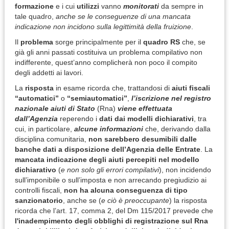
formazione
e i cui
utilizzi
vanno
monitorati
da sempre in
tale quadro,
anche se le conseguenze di una mancata
indicazione non incidono sulla legittimità della fruizione
.
Il
problema
sorge principalmente per il
quadro RS
che, se
già gli anni passati costituiva un problema compilativo non
indifferente, quest’anno complicherà non poco il compito
degli addetti ai lavori.
La
risposta
in esame ricorda che, trattandosi di
aiuti fiscali
“automatici”
o
“semiautomatici”
,
l’iscrizione nel registro
nazionale aiuti di Stato
(Rna)
viene effettuata
dall’Agenzia
reperendo i
dati dai modelli dichiarativi
, tra
cui, in particolare,
alcune informazioni
che, derivando dalla
disciplina comunitaria,
non sarebbero desumibili dalle
banche dati a disposizione dell’Agenzia delle Entrate
. La
mancata indicazione degli aiuti percepiti nel modello
dichiarativo
(
e non solo gli errori compilativi
), non incidendo
sull’imponibile o sull’imposta e non arrecando pregiudizio ai
controlli fiscali,
non ha alcuna conseguenza di tipo
sanzionatorio
, anche se (
e ciò è preoccupante
) la risposta
ricorda che l’art. 17, comma 2, del Dm 115/2017 prevede che
l'inadempimento degli obblighi di registrazione sul Rna