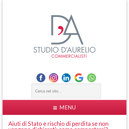
MENU
Aiuti di Stato e rischio di perdita se non